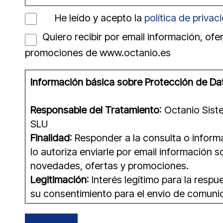
He leído y acepto la
política de privac
Quiero recibir por email información, ofe
promociones de www.octanio.es
Información básica sobre Protección de Da
Responsable del Tratamiento
: Octanio Sis
SLU
Finalidad
: Responder a la consulta o informa
lo autoriza enviarle por email información 
novedades, ofertas y promociones.
Legitimación
: Interés legítimo para la resp
su consentimiento para el envío de comuni
comerciales por email
Destinatarios
: No cederemos sus datos a t