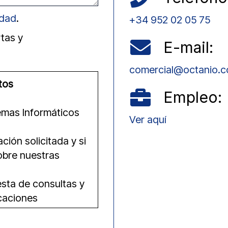
idad
.
+34 952 02 05 75
rtas y
E-mail:
comercial@octanio.
tos
Empleo:
temas Informáticos
Ver aquí
ción solicitada y si
sobre nuestras
uesta de consultas y
caciones
erceros.