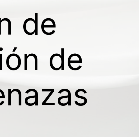
ón de
ión de
menazas