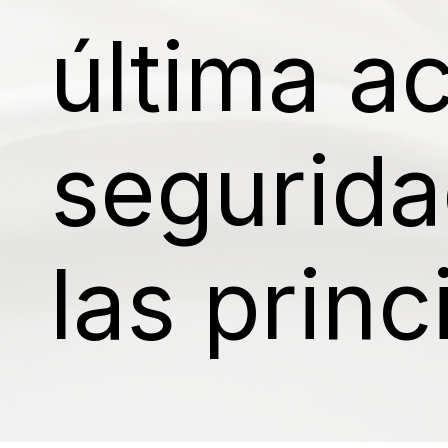
última a
segurida
las prin