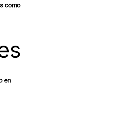
das como
les
o en