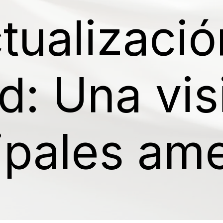
ctualizaci
d: Una vis
cipales a