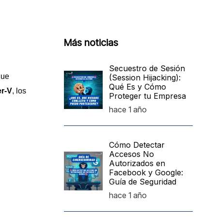
Más noticias
Secuestro de Sesión
ue
(Session Hijacking):
Qué Es y Cómo
r-V
, los
Proteger tu Empresa
hace 1 año
Cómo Detectar
Accesos No
Autorizados en
Facebook y Google:
Guía de Seguridad
hace 1 año