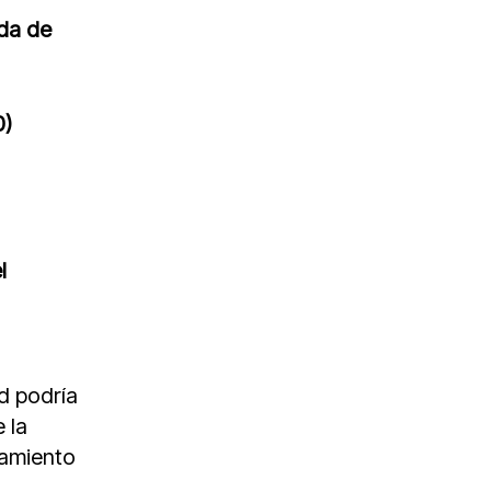
da de
0)
l
ad podría
 la
zamiento